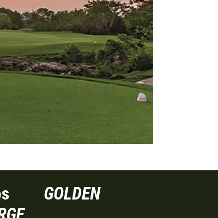
cios
GOLDEN
RGE