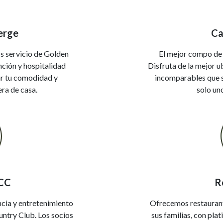
erge
Ca
s servicio de Golden
El mejor compo de 
nción y hospitalidad
Disfruta de la mejor u
r tu comodidad y
incomparables que s
era de casa.
solo un
YCC
R
cia y entretenimiento
Ofrecemos restaurante
untry Club. Los socios
sus familias, con plat