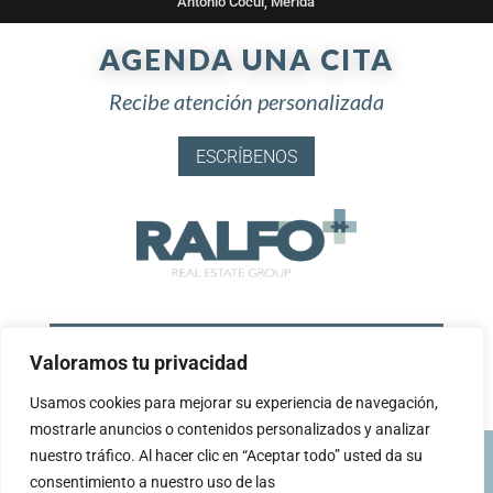
Antonio Cocul, Mérida
AGENDA UNA CITA
Recibe atención personalizada
ESCRÍBENOS
Contáctanos
Valoramos tu privacidad
Llamar: 999 931 7218
Usamos cookies para mejorar su experiencia de navegación,
mostrarle anuncios o contenidos personalizados y analizar
© Desarrollado por
C2 Design Studio
– 2025
nuestro tráfico. Al hacer clic en “Aceptar todo” usted da su
consentimiento a nuestro uso de las